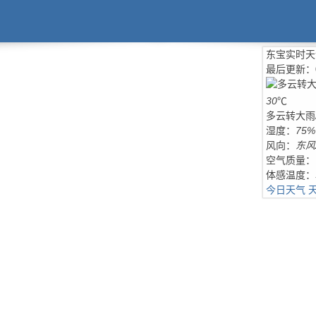
东宝实时天
最后更新：
30
℃
多云转大雨
湿度：
75%
风向：
东风
空气质量：
体感温度：
今日天气