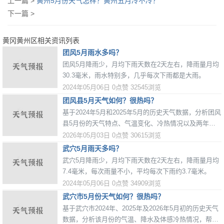
上一篇 >
黄州5月份天气怎样？黄州五月冷不冷？
下一篇 >
黄冈黄州区相关资讯列表
团风5月雨水多吗？
团风5月降雨少，月均下雨天数在2天左右，降雨量月均
30.3毫米，雨水特别多，几乎每次下雨都是大雨。
2024年05月06日
0点赞
32545浏览
团风县5月天气如何？很热吗？
基于2024年5月和2025年5月的历史天气数据，分析团风
县5月份的天气特点、气温变化、冷热情况以及两年间
的差异。
2026年05月03日
0点赞
30615浏览
武穴5月雨天多吗？
武穴5月降雨少，月均下雨天数在2天左右，降雨量月均
7.4毫米，每次雨量不小，平均每次下雨约3.7毫米。
2024年05月06日
0点赞
34909浏览
武穴市5月份天气如何？很热吗？
基于武穴市2024年、2025年及2026年5月初的历史天气
数据，分析该月份的气温、降水及体感冷热情况，帮助