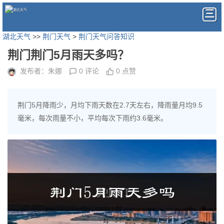
湖北天气
>>
荆门天气
>
荆门天气问答知识
荆门荆门5月雨天多吗？
发布者：朱娜
0 评论
0 点赞
荆门5月降雨少，月均下雨天数在2.7天左右，降雨量月均9.5
毫米，每次雨量不小，平均每次下雨约3.6毫米。