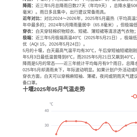
降雨：
近三年5月总降雨日数27天（年均9天），总降水量506.
毫米）。雨日多且集中，出行建议常备雨具。
近年对比：
对比2024～2026年，2025年5月最热（平均
年中最多的；2024年5月降雨量居中（65.8毫米），但极端
穿衣：
白天穿轻棉织物短衣、短裙、薄短裙等清凉透气衣物
极端：
近三年5月极端高温40℃（2025年5月21日），极端低
优（AQI 15，2026年5月24日）。
5月的十堰，白天最高气温平均有30℃，午后穿短袖短裙刚刚
年5月3日最低温曾降到8℃，而2025年5月21日又飙到40
降雨是5月的常态——近三年统计平均每月有9个雨日，总降水量
025年5月却滴雨未下，年际波动明显。如果计划户外活动
穿衣方面，白天可以穿棉麻短袖、薄裙，夜间或阴雨天气建议换
备口罩。
十堰2025年05月气温走势