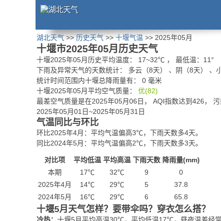
湖北天气
>>
历史天气
>>
十堰气温
>> 2025年05月
十堰市2025年05月历史天气
十堰2025年05月历史平均温度：
17
~
32
℃
， 最低温：
11°
下雨及异常天气的天数统计：
多云（8天） 、阴（8天） 、
统计时间范围内十堰总降雨量有：
0
毫米
十堰2025年05月平均空气质量：
优(82)
最差空气质量是在2025年05月06日， AQI指数达到426， 
2025年05月01日~2025年05月31日
气温同比与环比
环比2025年4月：平均气温偏高3℃，下雨天数多4天。
同比2024年5月：平均气温偏高2℃，下雨天数多3天。
对比项
平均低温
平均高温
下雨天数
降雨量(mm)
本期
17℃
32℃
9
0
2025年4月
14℃
29℃
5
37.8
2024年5月
16℃
29℃
6
65.8
十堰5月天气怎样？要带伞吗？穿衣怎么搭？
冷热：
十堰5月平均高温30℃，平均低温17℃，昼夜温差经常