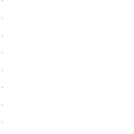
-
-
-
-
-
-
-
-