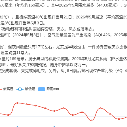
6毫米（年均约169毫米）。其中2026年5月降水最多（440.8毫米），2
高温32℃），且极端高温40℃出现在当月21日；2026年5月最凉（平均高温
低温8℃出现在当年5月3日。
；夜间或降雨降温时需加穿套装、夹衣、风衣或薄毛衣。
温8℃（2024年5月3日）；空气质量最差为严重污染（AQI 426，2025
好；但夜间最低只有17℃左右，尤其是早晚出门，一件薄外套或夹衣会很有
℃，温差跨度非常大。
约169毫米，属于典型的春夏过渡期。2026年5月尤其多雨（降水量达4
或晾晒，最好多关注短期预报，随身带把伞以防万一。
成套装、夹克或薄毛衣。另外，5月6日前后曾出现过严重污染（AQI 4