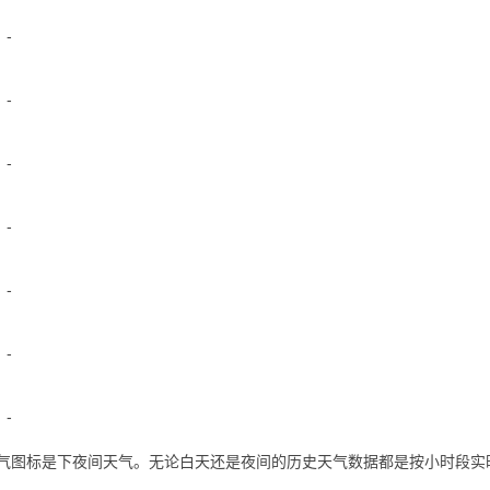
-
-
-
-
-
-
-
个天气图标是下夜间天气。无论白天还是夜间的历史天气数据都是按小时段