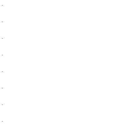
-
-
-
-
-
-
-
-