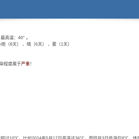
最高温：
40°
。
小雨（8天） 、晴（6天） 、雾（1天）
污染程度属于
严重
！
超过10℃。比如2024年5月17日高温达36℃，而同月3日低温仅8℃，