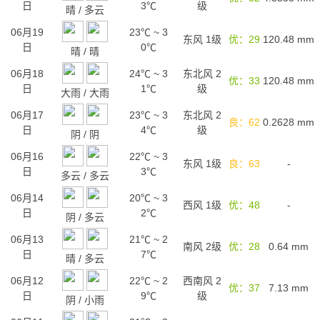
日
3℃
级
晴
/
多云
06月19
23℃
~
3
东风 1级
优：29
120.48
mm
日
0℃
晴
/
晴
06月18
24℃
~
3
东北风 2
优：33
120.48
mm
日
1℃
级
大雨
/
大雨
06月17
23℃
~
3
东北风 2
良：62
0.2628
mm
日
4℃
级
阴
/
阴
06月16
22℃
~
3
东风 1级
良：63
-
日
3℃
多云
/
多云
06月14
20℃
~
3
西风 1级
优：48
-
日
2℃
阴
/
多云
06月13
21℃
~
2
南风 2级
优：28
0.64
mm
日
7℃
晴
/
多云
06月12
22℃
~
2
西南风 2
优：37
7.13
mm
日
9℃
级
阴
/
小雨