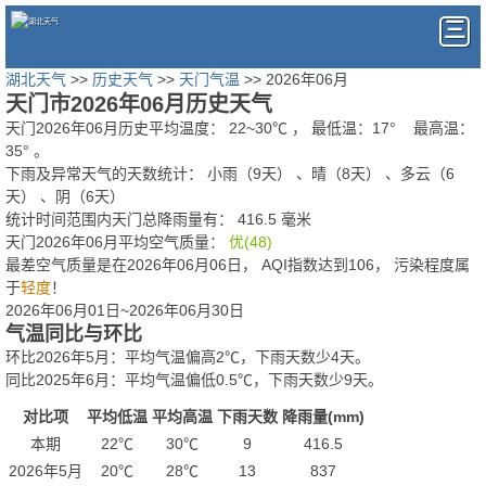
湖北天气
>>
历史天气
>>
天门气温
>> 2026年06月
天门市2026年06月历史天气
天门2026年06月历史平均温度：
22
~
30
℃
， 最低温：
17°
最高温：
35°
。
下雨及异常天气的天数统计：
小雨（9天） 、晴（8天） 、多云（6
天） 、阴（6天）
统计时间范围内天门总降雨量有：
416.5
毫米
天门2026年06月平均空气质量：
优(48)
最差空气质量是在2026年06月06日， AQI指数达到106， 污染程度属
于
轻度
！
2026年06月01日~2026年06月30日
气温同比与环比
环比2026年5月：平均气温偏高2℃，下雨天数少4天。
同比2025年6月：平均气温偏低0.5℃，下雨天数少9天。
对比项
平均低温
平均高温
下雨天数
降雨量(mm)
本期
22℃
30℃
9
416.5
2026年5月
20℃
28℃
13
837