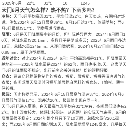
2025年6月
22℃
31℃
18
1245
天门6月天气怎么样？热不热？下雨多吗？
冷热：
天门6月平均高温31℃，平均低温22℃，白天炎热，夜间相对舒
适。例如2024年6月12日最高36℃、6月15日达37℃，体感酷热；而6
月6日最低仅17℃，早晚需适当添衣。
降雨：
6月是天门降雨集中的月份，但年际差异巨大。2024年6月雨日1
0天，总降水量仅20.1mm，多数日子是阴或多云；2025年6月雨日多达
18天，总降水量1245mm。从逐日数据看，2024年6月27日单日降水1
0.85mm，属于典型暴雨。
近年对比：
对比2024年和2025年6月：平均高温都是31℃，但降雨量天
差地别——2025年降水量是2024年的62倍，雨日也多出8天。这表明天
门6月的降雨极不稳定，出行前务必关注具体年份的短期预报。
穿衣：
建议穿轻棉织物制作的短衣、短裙、薄短裙、短裤等清凉透气的
衣服；夜间或雨天降温时可搭配单层棉麻面料的短套装、T恤衫、薄牛
仔衫裤。
极端：
历史数据显示，2024年6月15日最高气温达37℃，2024年6月6
日最低气温仅17℃，温差达20℃，极端值出现在同一年。
天门6月已进入夏季，白天最高气温平均在31℃左右，夜间最低温也有2
2℃，加上湿度较大，体感比较闷热。从近两年的实际天气来看，6月的
降雨量很不稳定：2024年整个月只下了10天雨，总降水量仅20.1毫
米；而2025年6月雨日翻倍到18天，降水量暴增至1245毫米，几乎每天