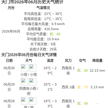
天门市2026年06月历史天气统计
月份
气温情况
平均高低温：
22℃
~
30℃
极限高低温：
17℃
~
35℃
平均每日最大风速：6.9 km/h
总降雨量：416.5mm
2026年06月
平均空气质量：
优：48
平均能见度：15.9 km
共下雨天数：9天
总统计天数：29天
天门2026年06月份每日天气详情
日期
天气
温度
风力
空气
降雨量
06月30
24℃
~
2
西南风 1
优：26
12.13
mm
日
9℃
级
小雨
/
小雨
06月29
25℃
~
3
西风 1级
良：78
2.13
mm
阴偶有小雨
/
日
1℃
阴
06月28
24℃
~
3
西南风 1
优：49
-
日
3℃
级
阴
/
阴