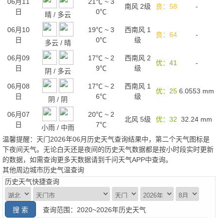
06月11
21℃
~
3
南风 2级
良：58
-
日
0℃
晴
/
多云
06月10
19℃
~
3
西南风 1
良：64
-
日
0℃
级
多云
/
晴
06月09
17℃
~
2
西南风 2
优：41
-
日
9℃
级
阴
/
多云
06月08
17℃
~
2
西南风 1
优：25
6.0553
mm
日
6℃
级
阴
/
阴
06月07
20℃
~
2
北风 5级
优：32
32.24
mm
日
7℃
小雨
/
中雨
温馨提醒：天门2026年06月历史天气查询结果中，第二个天气图标是
下夜间天气。无论白天还是夜间的历史天气数据都是按小时段实时更新
的数据，如需查询更多天数据请到千问天气APP中查询。
其他周边城市历史气温查询
历史天气快捷查询
查询范围：2020~2026年历史天气