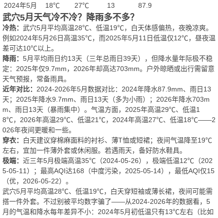
2024年5月
18℃
27℃
13
87.9
武穴5月天气冷不冷？降雨多不多？
冷热：
武穴5月平均高温28℃、低温19℃，白天体感偏热，夜晚凉爽。
例如2024年5月26日高温35℃，而2025年5月11日低温仅12℃，昼夜温
差可达10℃以上。
降雨：
5月平均雨日约13天（三年总雨日39天），但降水量年际极不稳
定：2025年仅9.7mm，2026年却高达703mm。户外晾晒或出行需留意
天气预报，常备雨具。
近年对比：
2024‑2026年5月数据对比：2024年降水87.9mm、雨日13
天；2025年降水9.7mm、雨日13天（多为小雨）；2026年降水703m
m、雨日13天（暴雨集中）。气温方面，2025年高温29℃、低温1
8℃，2026年高温29℃、低温21℃，2024年高温27℃、低温18℃——2
026年夜间更暖和一些。
穿衣：
白天建议穿棉麻面料的衬衫、薄T恤或短裙；夜间气温降至19℃
左右，宜加一件薄外套或休闲服。若遇雨天，备好防水鞋具。
极端：
近三年5月极端高温35℃（2024‑05‑26），极端低温12℃（202
5‑05‑11）；最高AQI达168（中度污染，2025‑05‑14），最低AQI仅15
（优，2026‑05‑22）。
武穴5月平均高温28℃、低温19℃，白天穿短袖或薄长裙，夜间可能需
搭一件外套。不过别被平均数字骗了——从2024‑2026年的数据看，5
月的气温和降水每年差异不小：2024年5月初低温只有13℃左右（比如