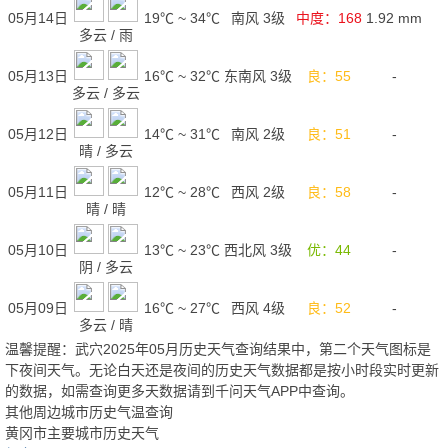
05月14日
19℃
~
34℃
南风 3级
中度：168
1.92
mm
多云
/
雨
05月13日
16℃
~
32℃
东南风 3级
良：55
-
多云
/
多云
05月12日
14℃
~
31℃
南风 2级
良：51
-
晴
/
多云
05月11日
12℃
~
28℃
西风 2级
良：58
-
晴
/
晴
05月10日
13℃
~
23℃
西北风 3级
优：44
-
阴
/
多云
05月09日
16℃
~
27℃
西风 4级
良：52
-
多云
/
晴
温馨提醒：武穴2025年05月历史天气查询结果中，第二个天气图标是
下夜间天气。无论白天还是夜间的历史天气数据都是按小时段实时更新
的数据，如需查询更多天数据请到千问天气APP中查询。
其他周边城市历史气温查询
黄冈市主要城市历史天气