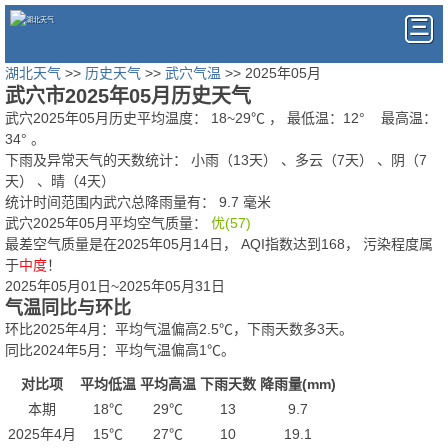
湖北天气
>>
历史天气
>>
武穴气温
>> 2025年05月
武穴市2025年05月历史天气
武穴2025年05月历史平均温度：
18
~
29
℃
， 最低温：
12°
最高温：
34°
。
下雨及异常天气的天数统计：
小雨（13天） 、多云（7天） 、阴（7
天） 、晴（4天）
统计时间范围内武穴总降雨量有：
9.7
毫米
武穴2025年05月平均空气质量：
优(57)
最差空气质量是在2025年05月14日， AQI指数达到168， 污染程度属
于
中度
！
2025年05月01日~2025年05月31日
气温同比与环比
环比2025年4月：平均气温偏高2.5℃，下雨天数多3天。
同比2024年5月：平均气温偏高1℃。
对比项
平均低温
平均高温
下雨天数
降雨量(mm)
本期
18℃
29℃
13
9.7
2025年4月
15℃
27℃
10
19.1