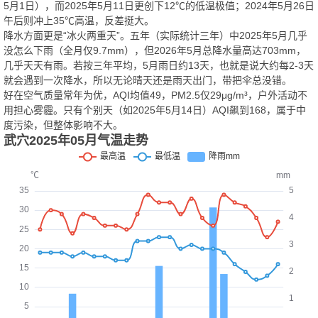
5月1日），而2025年5月11日更创下12℃的低温极值；2024年5月26日
午后则冲上35℃高温，反差挺大。
降水方面更是“冰火两重天”。五年（实际统计三年）中2025年5月几乎
没怎么下雨（全月仅9.7mm），但2026年5月总降水量高达703mm，
几乎天天有雨。若按三年平均，5月雨日约13天，也就是说大约每2‑3天
就会遇到一次降水，所以无论晴天还是雨天出门，带把伞总没错。
好在空气质量常年为优，AQI均值49，PM2.5仅29μg/m³，户外活动不
用担心雾霾。只有个别天（如2025年5月14日）AQI飙到168，属于中
度污染，但整体影响不大。
武穴2025年05月气温走势