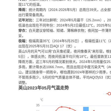
现11℃的低温。
降雨：
统计周期内（2024-2026年5月）总雨日39天，占全部
出行需常备雨具。
近年对比：
三年对比鲜明：2024年5月最干（25.2mm），2
低温也出现在不同年份：2024年5月2日最低12℃，2025年5
穿衣：
白天建议穿短袖、短裙、薄棉麻衣物；夜间加一件薄外套
妥。
极端：
极端高温35℃（2024年5月25日），极端低温11℃（
出现在2025年5月31日AQI 17（优）。
英山5月的天气可以用“白天像初夏，夜间像春天”来形容。根据2
5日），体感炎热；而夜间低温平均只有18℃，最低曾跌至11
降雨方面，这三年5月的情况差别很大。2024年5月雨量仅25
多雨，累计降水达1066.7mm，而且出现过中度污染天气（A
山，建议随身带一把雨伞，哪怕遇到2024年那样的少雨季，
不管雨多雨少，5月的空气质量总体不错，平均AQI为53（优
调整。
英山2023年05月气温走势