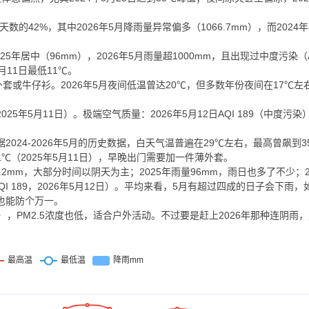
天数的42%，其中2026年5月降雨量异常偏多（1066.7mm），而2024年
025年居中（96mm），2026年5月雨量超1000mm，且出现过中度污染（A
月11日最低11℃。
或牛仔衫。2026年5月夜间低温曾达20℃，但多数年份夜间在17℃左
2025年5月11日）。极端空气质量：2026年5月12日AQI 189（中度污
024-2026年5月的历史数据，白天气温普遍在29℃左右，最高曾飙到35
℃（2025年5月11日），早晚出门需要加一件薄外套。
.2mm，大部分时间以阴天为主；2025年雨量96mm，雨日也多了不少；2
QI 189，2026年5月12日）。平均来看，5月有超过四成的日子会下雨
也能防个万一。
），PM2.5浓度也低，适合户外活动。不过要是赶上2026年那种连阴雨