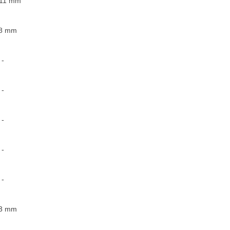
11
mm
8
mm
-
-
-
-
-
3
mm