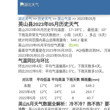
湖北天气
>>
历史天气
>>
英山气温
>> 2023年05月
英山县2023年05月历史天气
英山2023年05月历史平均温度：
17
~
28
℃
， 最低温：
10°
下雨及异常天气的天数统计：
小雨（18天） 、多云（6天）
统计时间范围内英山总降雨量有：
548.2
毫米
英山2023年05月平均空气质量：
优(49)
最差空气质量是在2023年05月28日， AQI指数达到84， 
2023年05月01日~2023年05月31日
气温同比与环比
环比2023年4月：平均气温偏高4.5℃，下雨天数多4天。
同比2022年5月：平均气温偏高1.5℃，下雨天数多10天。
对比项
平均低温
平均高温
下雨天数
降雨量(mm)
本期
17℃
28℃
18
548.2
2023年4月
12℃
24℃
14
263.7
2022年5月
15℃
27℃
8
40.7
英山5月天气数据全解析：冷不冷？热不热？要
冷热：
英山5月白天平均高温29℃，夜间平均低温18℃。白天体