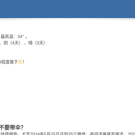
最高温：
34°
。
 、阴（4天） 、晴（3天）
污染程度属于
良
！
不要带伞？
感偏热，尤其2024年5月25日达到35℃峰值；夜间凉爽甚至偏凉，202