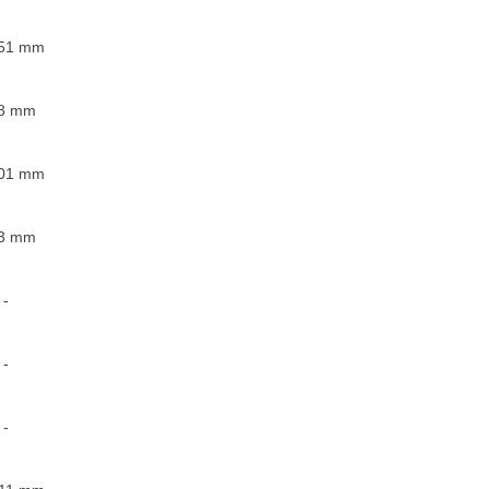
51
mm
8
mm
01
mm
3
mm
-
-
-