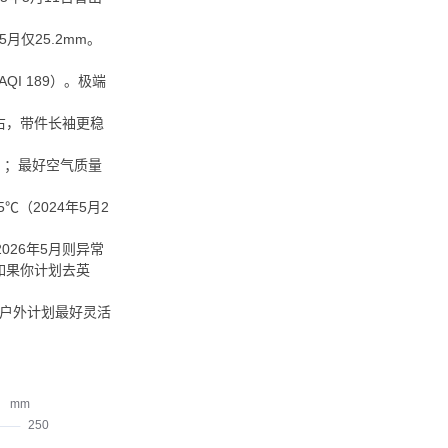
5月仅25.2mm。
QI 189）。极端
右，带件长袖更稳
染）；最好空气质量
℃（2024年5月2
026年5月则异常
，如果你计划去英
，户外计划最好灵活