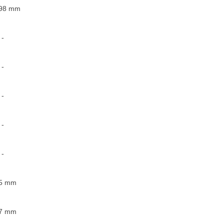
98
mm
-
-
-
-
-
5
mm
7
mm