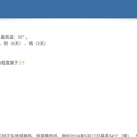
最高温：
32°
。
 、阴（6天） 、晴（2天）
污染程度属于
良
！
天时正午体感偏热，但早晚舒适。例如2024年5月17日最高34°C（晴）、5