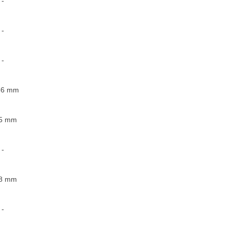
-
-
-
66
mm
5
mm
-
8
mm
-