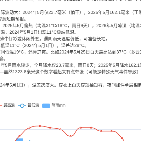
动大：2024年5月仅23.7毫米（偏干），2025年5月162.1毫米（正常
留意短期预报。
，2025年5月偏热（均温31°C/18°C，雨日9天），2026年5月凉湿（均温28
温，2024年5月1日出现11°C极端低温。
件薄牛仔衫或休闲外套。遇阴雨天温度偏低，可准备长袖。
低温11°C（2024年5月1日），温差达28°C。
低温19°C，还算凉爽。比如2024年5月25日白天最高达到37°C（多云
外套。
5月雨水较少，全月降水仅23.7毫米，雨日8天；2025年5月降水162.
天——虽然1323.8毫米这个数字看起来有点夸张（可能是特殊天气事件导致
C（2024年5月1日），温差跨度大。穿衣上白天穿短袖短裤，夜间加件单层