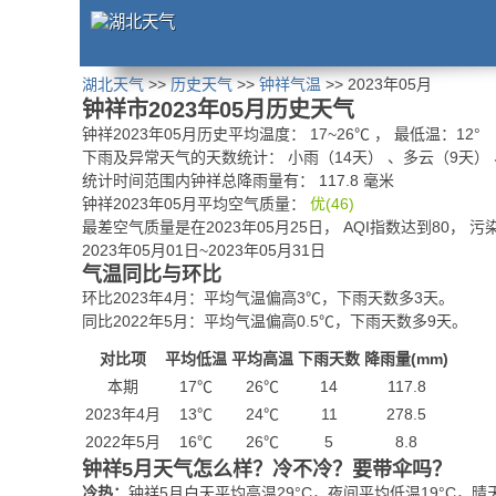
湖北天气
>>
历史天气
>>
钟祥气温
>> 2023年05月
钟祥市2023年05月历史天气
钟祥2023年05月历史平均温度：
17
~
26
℃
， 最低温：
12°
下雨及异常天气的天数统计：
小雨（14天） 、多云（9天）
统计时间范围内钟祥总降雨量有：
117.8
毫米
钟祥2023年05月平均空气质量：
优(46)
最差空气质量是在2023年05月25日， AQI指数达到80， 
2023年05月01日~2023年05月31日
气温同比与环比
环比2023年4月：平均气温偏高3℃，下雨天数多3天。
同比2022年5月：平均气温偏高0.5℃，下雨天数多9天。
对比项
平均低温
平均高温
下雨天数
降雨量(mm)
本期
17℃
26℃
14
117.8
2023年4月
13℃
24℃
11
278.5
2022年5月
16℃
26℃
5
8.8
钟祥5月天气怎么样？冷不冷？要带伞吗？
冷热：
钟祥5月白天平均高温29°C，夜间平均低温19°C，晴