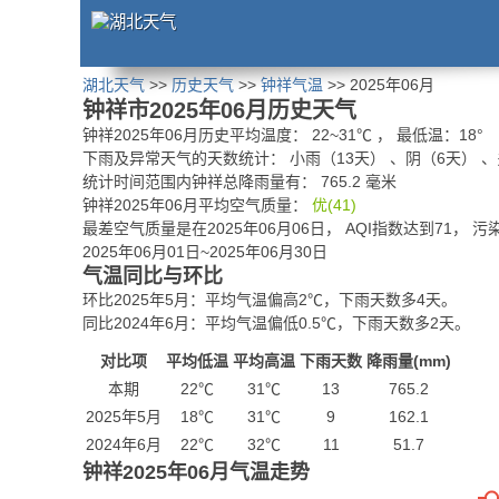
湖北天气
>>
历史天气
>>
钟祥气温
>> 2025年06月
钟祥市2025年06月历史天气
钟祥2025年06月历史平均温度：
22
~
31
℃
， 最低温：
18°
下雨及异常天气的天数统计：
小雨（13天） 、阴（6天） 
统计时间范围内钟祥总降雨量有：
765.2
毫米
钟祥2025年06月平均空气质量：
优(41)
最差空气质量是在2025年06月06日， AQI指数达到71， 
2025年06月01日~2025年06月30日
气温同比与环比
环比2025年5月：平均气温偏高2℃，下雨天数多4天。
同比2024年6月：平均气温偏低0.5℃，下雨天数多2天。
对比项
平均低温
平均高温
下雨天数
降雨量(mm)
本期
22℃
31℃
13
765.2
2025年5月
18℃
31℃
9
162.1
2024年6月
22℃
32℃
11
51.7
钟祥2025年06月气温走势