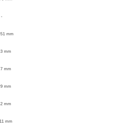
-
251
mm
93
mm
17
mm
39
mm
82
mm
11
mm