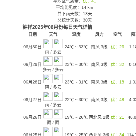
平均空气质量：
优：41
平均能见度：14 km
共下雨天数：13天
总统计天数：30天
钟祥2025年06月份每日天气详情
日期
天气
温度
风力
空气
降
06月30日
24℃
~
33℃
南风 3级
优：26
1.1
雨
/
多云
06月29日
23℃
~
30℃
南风 3级
优：32
0.1
多云
/
多云
06月28日
23℃
~
31℃
南风 3级
优：18
1.0
阴
/
多云
06月27日
22℃
~
30℃
南风 3级
优：48
4.0
雨
/
多云
06月26日
19℃
~
26℃
西北风 2级
优：21
46.
雨
/
雨
06月25日
19℃
~
25℃
西北风 3级
优：34
114.