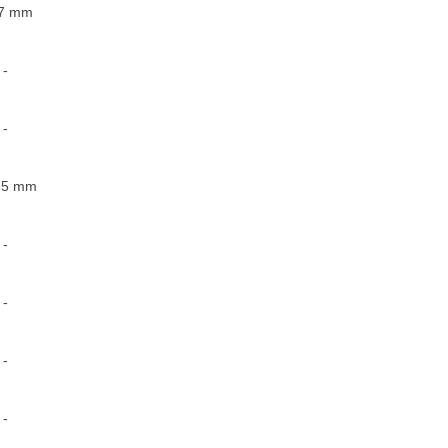
7
mm
-
-
35
mm
-
-
-
-