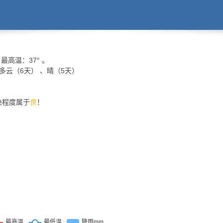
最高温：
37°
。
、多云（6天） 、晴（5天）
污染程度属于
良
！