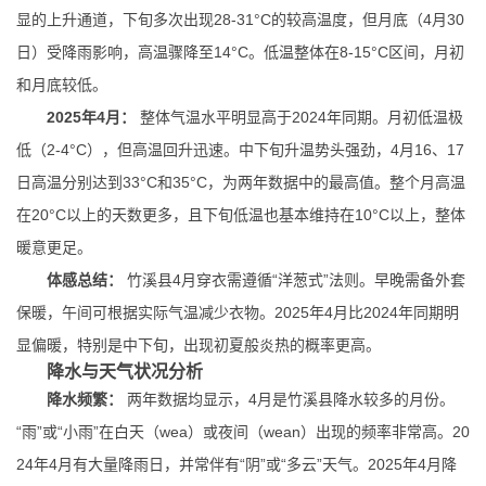
显的上升通道，下旬多次出现28-31°C的较高温度，但月底（4月30
日）受降雨影响，高温骤降至14°C。低温整体在8-15°C区间，月初
和月底较低。
2025年4月：
整体气温水平明显高于2024年同期。月初低温极
低（2-4°C），但高温回升迅速。中下旬升温势头强劲，4月16、17
日高温分别达到33°C和35°C，为两年数据中的最高值。整个月高温
在20°C以上的天数更多，且下旬低温也基本维持在10°C以上，整体
暖意更足。
体感总结：
竹溪县4月穿衣需遵循“洋葱式”法则。早晚需备外套
保暖，午间可根据实际气温减少衣物。2025年4月比2024年同期明
显偏暖，特别是中下旬，出现初夏般炎热的概率更高。
降水与天气状况分析
降水频繁：
两年数据均显示，4月是竹溪县降水较多的月份。
“雨”或“小雨”在白天（wea）或夜间（wean）出现的频率非常高。20
24年4月有大量降雨日，并常伴有“阴”或“多云”天气。2025年4月降