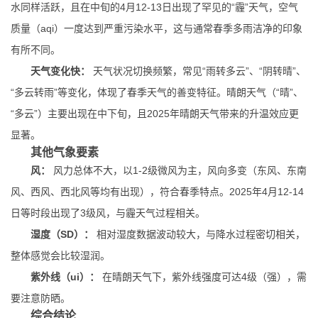
水同样活跃，且在中旬的4月12-13日出现了罕见的“霾”天气，空气
质量（aqi）一度达到严重污染水平，这与通常春季多雨洁净的印象
有所不同。
天气变化快：
天气状况切换频繁，常见“雨转多云”、“阴转晴”、
“多云转雨”等变化，体现了春季天气的善变特征。晴朗天气（“晴”、
“多云”）主要出现在中下旬，且2025年晴朗天气带来的升温效应更
显著。
其他气象要素
风：
风力总体不大，以1-2级微风为主，风向多变（东风、东南
风、西风、西北风等均有出现），符合春季特点。2025年4月12-14
日等时段出现了3级风，与霾天气过程相关。
湿度（SD）：
相对湿度数据波动较大，与降水过程密切相关，
整体感觉会比较湿润。
紫外线（ui）：
在晴朗天气下，紫外线强度可达4级（强），需
要注意防晒。
综合结论