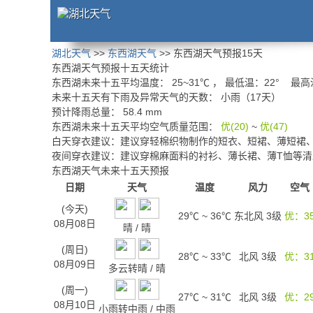
湖北天气
>>
东西湖天气
>> 东西湖天气预报15天
东西湖天气预报十五天统计
东西湖未来十五平均温度：
25
~
31
℃
， 最低温：
22°
最高
未来十五天有下雨及异常天气的天数：
小雨（17天）
预计降雨总量：
58.4
mm
东西湖未来十五天平均空气质量范围：
优(20)
~
优(47)
白天穿衣建议：
建议穿轻棉织物制作的短衣、短裙、薄短裙
夜间穿衣建议：
建议穿棉麻面料的衬衫、薄长裙、薄T恤等
东西湖天气未来十五天预报
日期
天气
温度
风力
空气
(今天)
29℃
~
36℃
东北风 3级
优：3
08月08日
晴
/
晴
(周日)
28℃
~
33℃
北风 3级
优：3
08月09日
多云转晴
/
晴
(周一)
27℃
~
31℃
北风 3级
优：2
08月10日
小雨转中雨
/
中雨