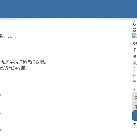
东
最
温：
36°
。
3
多
湿
、短裤等清凉透气的衣服。
风
清凉透气的衣服。
空
体
今
历
5
1
历
9