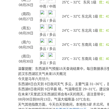
25℃
~
32℃
东风 1级
优：4
08月26日
中雨
/
中雨
(周四)
24℃
~
32℃
东北风 1级
优：4
08月27日
多云
/
多云
(周五)
24℃
~
32℃
东北风 1级
优：4
08月28日
多云
/
多云
(周六)
24℃
~
31℃
东南风 1级
优：4
08月29日
多云
/
多云
(周日)
23℃
~
31℃
东南风 1级
优：4
08月30日
多云
/
多云
温馨提醒：东西湖天气预报15天查询结果中，每日数据表示
武汉东西湖区天气未来15天概况
今天是马年六月廿六;
东西湖
8日白天
到
8日夜间
天气
多云
，主要气温
31
~
36
℃
，
东西湖
8日夜间
到
9日早晨
晴
，气温降低至
29~31℃
，建议
在未来7天里武汉东西湖区将会有4天的雨天，请注意带伞；
08月08日到08月13日，气温大幅降温-10℃左右;
天气其他指数方面，今天白天到夜间，本地有
3级 东北风
， 