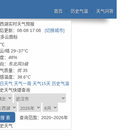
首页
历史气温
天气问答
西湖实时天气预报
后更新：
08-08 17:08
[切换城市]
6
℃
云/晴
29~37°C
度：
48%
向：
东北风3级
气质量：
优 35
感温度：
38.6°C
日天气
天气一周
天气15天
历史气温
史天气快捷查询
查询范围：2020~2026年
史天气