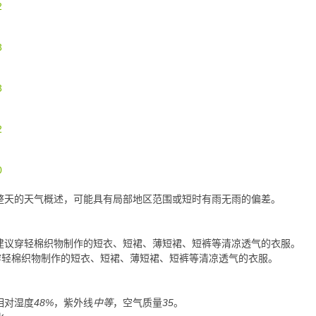
2
3
3
2
0
整天的天气概述，可能具有局部地区范围或短时有雨无雨的偏差。
建议穿轻棉织物制作的短衣、短裙、薄短裙、短裤等清凉透气的衣服。
穿轻棉织物制作的短衣、短裙、薄短裙、短裤等清凉透气的衣服。
相对湿度
48%
，紫外线
中等
，空气质量
35
。