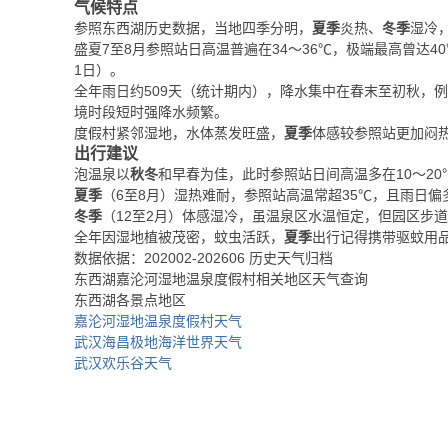
气候特点
参照东西湖历史数据，当地四季分明，
夏季
炎热、
冬季
湿冷
盛夏7至8月参照站日高温普遍在34～36℃，极端最高曾达40℃
1日）。
全年雨日约509天（统计期内），降水集中在春末至初秋，例如2
境时段短时强降水频繁。
度假村紧邻湿地，水体蒸发旺盛，
夏季
体感较参照站更加闷
出行建议
泡温泉以
秋冬
和早春为佳，此时参照站日间高温多在10～2
夏季
（6至8月）湿热难耐，参照站高温常超35℃，且雨日
冬季
（12至2月）体感湿冷，虽温泉区水温恒定，但园区步
全年因湿地植被茂密，蚊虫活跃，
夏季
出行记得携带驱蚊用
数据依据：202002-202606 历史天气归档
东西湖嘉沦河湿地温泉度假村相关地区天气查询
东西湖各景点地区
嘉沦河湿地温泉度假村天气
武汉海昌极地海洋世界天气
武汉欢乐谷天气