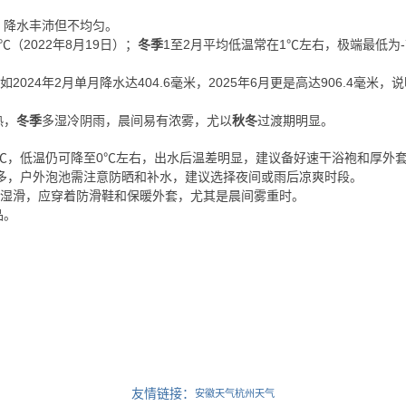
，降水丰沛但不均匀。
（2022年8月19日）；
冬季
1至2月平均低温常在1℃左右，极端最低为-7
024年2月单月降水达404.6毫米，2025年6月更是高达906.4毫米
热，
冬季
多湿冷阴雨，晨间易有浓雾，尤以
秋冬
过渡期明显。
0℃，低温仍可降至0℃左右，出水后温差明显，建议备好速干浴袍和厚外
偏多，户外泡池需注意防晒和补水，建议选择夜间或雨后凉爽时段。
道湿滑，应穿着防滑鞋和保暖外套，尤其是晨间雾重时。
品。
友情链接：
安徽天气
杭州天气