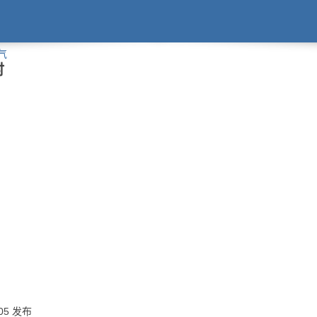
气
时
:05 发布