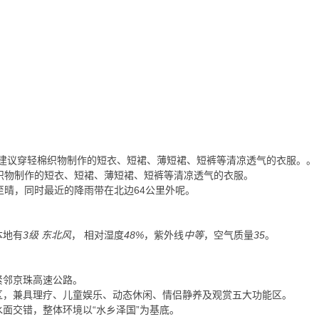
建议穿轻棉织物制作的短衣、短裙、薄短裙、短裤等清凉透气的衣服。
。
织物制作的短衣、短裙、薄短裙、短裤等清凉透气的衣服。
至晴，同时最近的降雨带在北边64公里外呢。
本地有
3级 东北风
， 相对湿度
48%
，紫外线
中等
，空气质量
35
。
紧邻京珠高速公路。
区，兼具理疗、儿童娱乐、动态休闲、情侣静养及观赏五大功能区。
面交错，整体环境以“水乡泽国”为基底。