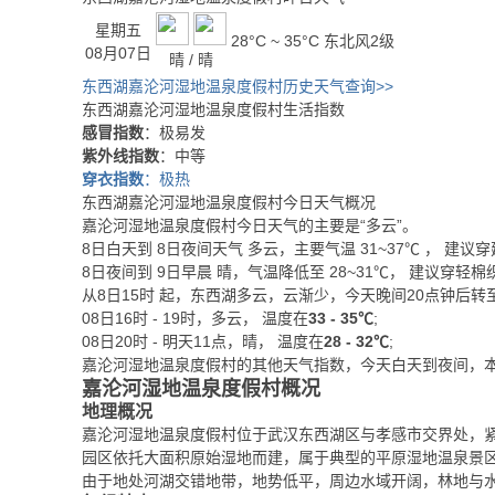
星期五
28°C ~ 35°C
东北风2级
08月07日
晴 / 晴
东西湖嘉沦河湿地温泉度假村历史天气查询>>
东西湖嘉沦河湿地温泉度假村生活指数
感冒指数
：极易发
紫外线指数
：中等
穿衣指数
：极热
东西湖嘉沦河湿地温泉度假村今日天气概况
嘉沦河湿地温泉度假村今日天气的主要是“
多云
”。
8日白天
到
8日夜间
天气
多云
，主要气温
31
~
37
℃
， 建议穿
8日夜间
到
9日早晨
晴
，气温降低至
28~31℃
，
建议穿轻棉
从
8日15时
起，东西湖多云，云渐少，今天晚间20点钟后转
08日16时 - 19时，多云， 温度在
33 - 35℃
;
08日20时 - 明天11点，晴， 温度在
28 - 32℃
;
嘉沦河湿地温泉度假村的其他天气指数，今天白天到夜间，
嘉沦河湿地温泉度假村概况
地理概况
嘉沦河湿地温泉度假村位于武汉东西湖区与孝感市交界处，
园区依托大面积原始湿地而建，属于典型的平原湿地温泉景
由于地处河湖交错地带，地势低平，周边水域开阔，林地与水