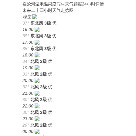
嘉沦河湿地温泉度假村天气预报24小时详情
未来二十四小时天气走势图
现在
37°
东北风
3级
优
16:00
35°
东北风
3级
优
17:00
35°
东北风
3级
优
18:00
34°
北风
2级
优
19:00
33°
北风
2级
优
20:00
32°
北风
2级
优
21:00
30°
北风
2级
优
22:00
30°
北风
2级
优
23:00
29°
北风
2级
优
00:00