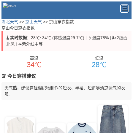
湖北天气
>>
京山天气
>> 京山穿衣指数
京山今日穿衣指数
🌡️
实时数据
：28℃~34℃ (体感温度29.7℃) | 💧湿度78% | 🌬️2级西
北风 | ☀️紫外线中等
高温
低温
34℃
28℃
👚 今日穿搭建议
天气
热
，建议穿轻棉织物制作的短衣、半裙、短裤等清凉透气的衣
服。