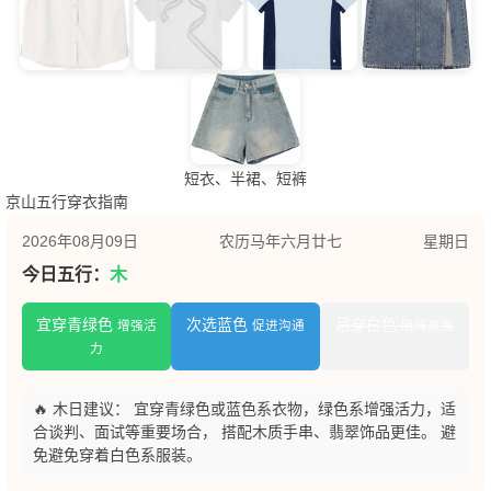
短衣、半裙、短裤
京山五行穿衣指南
2026年08月09日
农历马年六月廿七
星期日
今日五行：
木
宜穿青绿色
次选蓝色
忌穿白色
增强活
促进沟通
阻碍发展
力
🔥 木日建议： 宜穿青绿色或蓝色系衣物，绿色系增强活力，适
合谈判、面试等重要场合， 搭配木质手串、翡翠饰品更佳。 避
免避免穿着白色系服装。