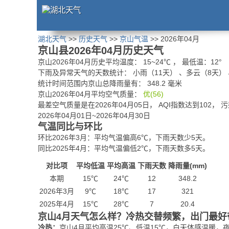
湖北天气
>>
历史天气
>>
京山气温
>> 2026年04月
京山县2026年04月历史天气
京山2026年04月历史平均温度：
15
~
24
℃
， 最低温：
12°
下雨及异常天气的天数统计：
小雨（11天） 、多云（8天）
统计时间范围内京山总降雨量有：
348.2
毫米
京山2026年04月平均空气质量：
优(56)
最差空气质量是在2026年04月05日， AQI指数达到102， 
2026年04月01日~2026年04月30日
气温同比与环比
环比2026年3月：平均气温偏高6℃，下雨天数少5天。
同比2025年4月：平均气温偏低2℃，下雨天数多5天。
对比项
平均低温
平均高温
下雨天数
降雨量(mm)
本期
15℃
24℃
12
348.2
2026年3月
9℃
18℃
17
321
2025年4月
15℃
28℃
7
20.4
京山4月天气怎么样？冷热交替频繁，出门最好
冷热：
京山4月平均高温25℃、低温15℃，白天体感温暖，夜