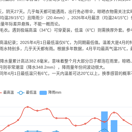
11天，阴天27天。几乎每天都可能遇雨，出行务必带伞，晾晒衣物需关注实
（均温28/15℃）且降雨少（20.4mm），2026年4月最凉（均温24/15℃
。降雨量年际差异悬殊，不能一概而论。
毛衣。遇到极端高温（34℃）可穿夏装，低温（6℃）则需换厚外套。参
最高温纪录；2025年4月1日最低温仅6℃，为同期最低值。温差大是4月的
雨水特别多，几乎天天都有雨。根据多年数据，4月平均最高气温25℃，
降水量累计高达382.8毫米，意味着整个月大部分日子都泡在雨里，晾晒
年4月则非常潮湿（降水348.2mm），降雨量年份间波动很大。
，而同年4月1日最低温只有6℃，一天内温差可达20℃以上，换季感冒的概