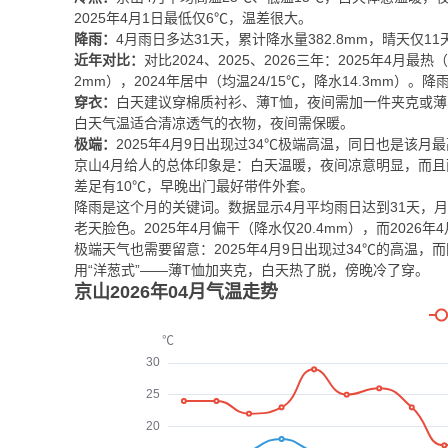
2025年4月1日最低仅6℃，温差很大。
降雨：
4月雨日多达31天，累计降水量382.8mm，晴天仅
近年对比：
对比2024、2025、2026三年：2025年4月最热
2mm），2024年居中（均温24/15℃，降水14.3mm）
穿衣：
白天建议穿棉质衬衫、薄T恤，夜间需加一件夹克或薄
白天气温适合清凉透气的衣物，夜间需保暖。
极端：
2025年4月9日出现过34℃极端高温，同日也是该月
京山4月给人的总体印象是：白天温暖，夜间凉意明显，而且
差足有10℃，早晚出门最好带件外套。
降雨是这个月的关键词。数据显示4月平均雨日达到31天，月
老天脸色。2025年4月偏干（降水仅20.4mm），而2026
极端天气也需要留意：2025年4月9日出现过34℃的高温
用“洋葱式”——薄T恤加夹克，白天热了脱，傍晚冷了穿。
京山2026年04月气温走势