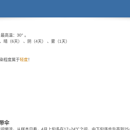
最高温：
30°
。
 、晴（6天） 、阴（4天） 、雾（1天）
污染程度属于
轻度
！
带伞
间偏凉。从样本日看，4月上旬多在17~24℃之间，中下旬逐步升高到25~