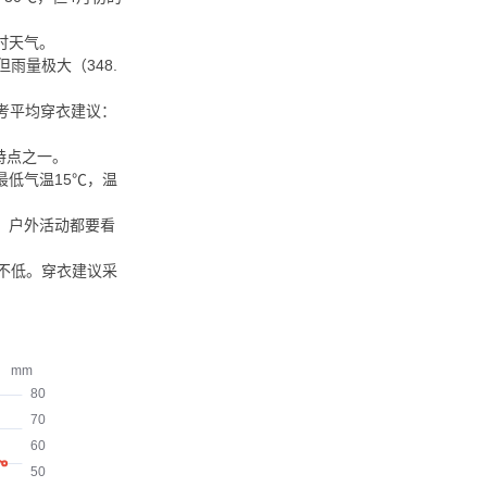
时天气。
）但雨量极大（348.
考平均穿衣建议：
特点之一。
最低气温15℃，温
、户外活动都要看
率不低。穿衣建议采