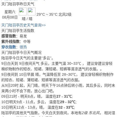
天门陆羽亭昨日天气
星期六
29°C ~ 35°C
北风2级
08月08日
晴 / 晴
天门陆羽亭历史天气查询>>
天门陆羽亭生活指数
感冒指数
：易发
紫外线指数
：中等
穿衣指数
：很热
天门陆羽亭今日天气概况
陆羽亭今日天气的主要是“
多云
”。
9日白天
到
9日夜间
天气
多云
，主要气温
30
~
33
℃
， 建议穿
建议穿轻
棉织物制作的短衣、短裙、薄短裙、短裤等清凉透气的衣服。
。
9日夜间
到
10日早晨
晴
，气温降低至
28~30℃
，
建议穿轻棉织物制作
的短衣、短裙、薄短裙、短裤等清凉透气的衣服。
从
9日20时
起，天门晴，明天下午16点钟后转小雨，其后多云，同时未
来两小时不会下雨，放心出门吧。
09日21时 - 明天8点，晴， 温度在
27 - 31℃
;
10日明天9点 - 11点，多云， 温度在
29 - 32℃
;
10日明天12点 - 13点，晴， 温度在
32 - 33℃
;
陆羽亭的其他天气指数，今天白天到夜间，本地有
2级 东北风
， 相对湿