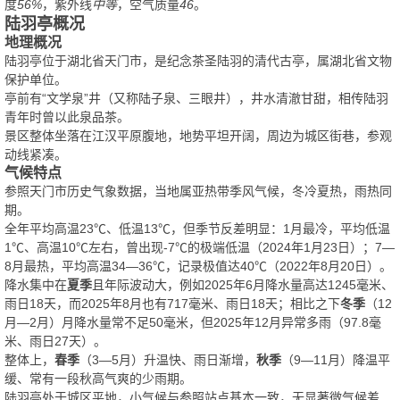
度
56%
，紫外线
中等
，空气质量
46
。
陆羽亭概况
地理概况
陆羽亭位于湖北省天门市，是纪念茶圣陆羽的清代古亭，属湖北省文物
保护单位。
亭前有“文学泉”井（又称陆子泉、三眼井），井水清澈甘甜，相传陆羽
青年时曾以此泉品茶。
景区整体坐落在江汉平原腹地，地势平坦开阔，周边为城区街巷，参观
动线紧凑。
气候特点
参照天门市历史气象数据，当地属亚热带季风气候，冬冷夏热，雨热同
期。
全年平均高温23℃、低温13℃，但季节反差明显：1月最冷，平均低温
1℃、高温10℃左右，曾出现-7℃的极端低温（2024年1月23日）；7—
8月最热，平均高温34—36℃，记录极值达40℃（2022年8月20日）。
降水集中在
夏季
且年际波动大，例如2025年6月降水量高达1245毫米、
雨日18天，而2025年8月也有717毫米、雨日18天；相比之下
冬季
（12
月—2月）月降水量常不足50毫米，但2025年12月异常多雨（97.8毫
米、雨日27天）。
整体上，
春季
（3—5月）升温快、雨日渐增，
秋季
（9—11月）降温平
缓、常有一段秋高气爽的少雨期。
陆羽亭处于城区平地，小气候与参照站点基本一致，无显著微气候差