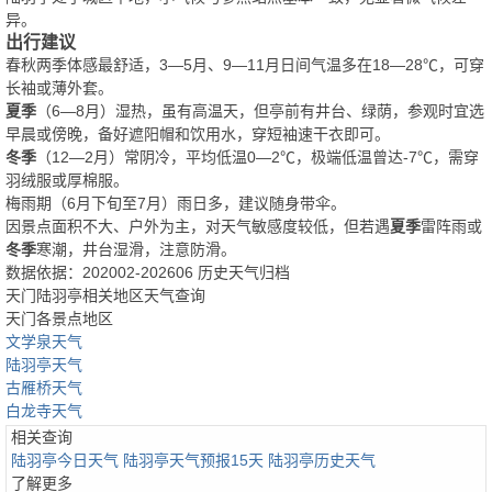
异。
出行建议
春秋两季体感最舒适，3—5月、9—11月日间气温多在18—28℃，可穿
长袖或薄外套。
夏季
（6—8月）湿热，虽有高温天，但亭前有井台、绿荫，参观时宜选
早晨或傍晚，备好遮阳帽和饮用水，穿短袖速干衣即可。
冬季
（12—2月）常阴冷，平均低温0—2℃，极端低温曾达-7℃，需穿
羽绒服或厚棉服。
梅雨期（6月下旬至7月）雨日多，建议随身带伞。
因景点面积不大、户外为主，对天气敏感度较低，但若遇
夏季
雷阵雨或
冬季
寒潮，井台湿滑，注意防滑。
数据依据：202002-202606 历史天气归档
天门陆羽亭相关地区天气查询
天门各景点地区
文学泉天气
陆羽亭天气
古雁桥天气
白龙寺天气
相关查询
陆羽亭今日天气
陆羽亭天气预报15天
陆羽亭历史天气
了解更多