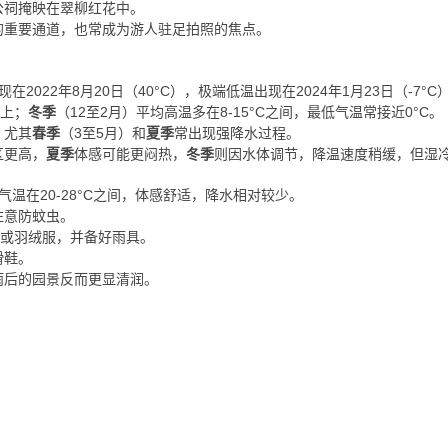
公祠掩映在翠柳红花中。
的重要通道，也常成为游人驻足拍照的焦点。
2022年8月20日（40°C），极端低温出现在2024年1月23日（-7°C
以上；
冬季
（12至2月）平均高温多在8-15°C之间，最低气温常接近0°C。
，尤其
春季
（3至5月）和
夏季
常出现强降水过程。
区更高，
夏季
体感可能更闷热，
冬季
则因水体调节，降温速度稍缓，但湿
气温在20-28°C之间，体感舒适，降水相对较少。
注意防蚊虫。
衣或羽绒服，并备好雨具。
滑鞋。
雨后的园景反而更显清润。