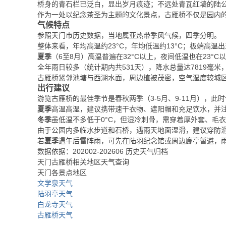
桥身的青石栏已泛白，显出岁月痕迹；不远处青瓦红墙的陆
作为一处以纪念茶圣为主题的文化景点，古雁桥不仅是园内
气候特点
参照天门市历史数据，当地属亚热带季风气候，四季分明。
整体来看，年均高温约23°C，年均低温约13°C；极端高温出现在
夏季
（6至8月）高温普遍在32°C以上，夜间低温也在23°C
全年雨日较多（统计期内共531天），降水总量达7819毫米
古雁桥紧邻池塘与西湖水面，周边植被茂密，空气湿度较城
出行建议
游览古雁桥的最佳季节是春秋两季（3-5月、9-11月），此时
夏季
高温高湿，建议携带速干衣物、遮阳帽和充足饮水，并
冬季
虽低温不多低于0°C，但湿冷刺骨，需穿着厚外套、毛
由于公园内多临水步道和石桥，遇雨天地面湿滑，建议穿防
若
夏季
遇午后雷阵雨，可先在陆羽纪念馆或周边廊亭暂避，
数据依据：202002-202606 历史天气归档
天门古雁桥相关地区天气查询
天门各景点地区
文学泉天气
陆羽亭天气
白龙寺天气
古雁桥天气