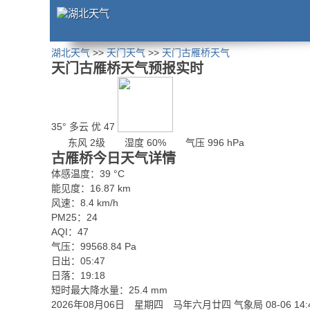
湖北天气
>>
天门天气
>>
天门古雁桥天气
天门古雁桥天气预报实时
35°
多云
优 47
东风 2级
湿度 60%
气压 996 hPa
古雁桥今日天气详情
体感温度：39 °C
能见度：16.87 km
风速：8.4 km/h
PM25：24
AQI：47
气压：99568.84 Pa
日出：05:47
日落：19:18
短时最大降水量：25.4 mm
2026年08月06日 星期四 马年六月廿四
气象局 08-06 14