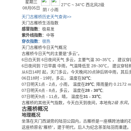
星期三
27°C ~ 34°C
西北风2级
08月05日
阴 / 小雨
天门古雁桥历史天气查询>>
天门古雁桥生活指数
感冒指数
：极易发
紫外线指数
：中等
穿衣指数
：很热
天门古雁桥今日天气概况
古雁桥今日天气的主要是“
多云
”。
6日白天
到
6日夜间
天气
多云
，主要气温
30
~
35
℃
， 建议穿
6日夜间
到
7日早晨
中雨
，气温降低至
28~30℃
，
建议穿轻
从
6日14时
起，天门多云，今天晚间20点钟后转中雨，其后
06日18时 - 19时，多云， 温度在
32℃
;
07日明天1点 - 2点，小雨， 温度在
29℃
; 降雨量约
0.2172
07日明天4点 - 8点，多云， 温度在
28 - 30℃
;
07日明天9点 - 11点，晴， 温度在
31 - 33℃
;
古雁桥的其他天气指数，今天白天到夜间，本地有
2级 东风
古雁桥概况
地理概况
坐落在天门西湖旁的陆羽公园内，古雁桥是一座横跨池塘的
这座桥原名“雁桥”，建于明代，后人为纪念茶圣陆羽而重建。