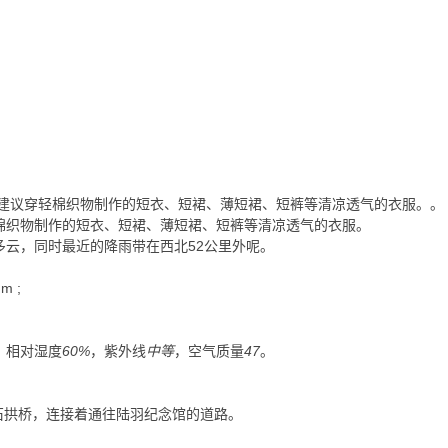
建议穿轻棉织物制作的短衣、短裙、薄短裙、短裤等清凉透气的衣服。
。
棉织物制作的短衣、短裙、薄短裙、短裤等清凉透气的衣服。
多云，同时最近的降雨带在西北52公里外呢。
mm
;
， 相对湿度
60%
，紫外线
中等
，空气质量
47
。
石拱桥，连接着通往陆羽纪念馆的道路。